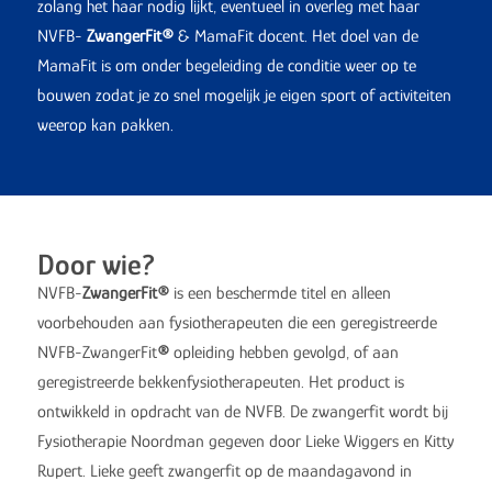
zolang het haar nodig lijkt, eventueel in overleg met haar
NVFB-
ZwangerFit
®
& MamaFit docent. Het doel van de
MamaFit is om onder begeleiding de conditie weer op te
bouwen zodat je zo snel mogelijk je eigen sport of activiteiten
weerop kan pakken.
Door wie?
NVFB-
ZwangerFit
®
is een beschermde titel en alleen
voorbehouden aan fysiotherapeuten die een geregistreerde
NVFB-ZwangerFit
®
opleiding hebben gevolgd, of aan
geregistreerde bekkenfysiotherapeuten. Het product is
ontwikkeld in opdracht van de NVFB. De zwangerfit wordt bij
Fysiotherapie Noordman gegeven door Lieke Wiggers en Kitty
Rupert. Lieke geeft zwangerfit op de maandagavond in