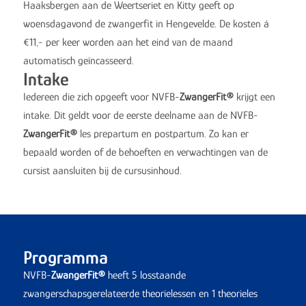
Haaksbergen aan de Weertseriet en Kitty geeft op
woensdagavond de zwangerfit in Hengevelde. De kosten á
€11,- per keer worden aan het eind van de maand
automatisch geïncasseerd.
Intake
Iedereen die zich opgeeft voor NVFB-
ZwangerFit
®
krijgt een
intake. Dit geldt voor de eerste deelname aan de NVFB-
ZwangerFit
®
les prepartum en postpartum. Zo kan er
bepaald worden of de behoeften en verwachtingen van de
cursist aansluiten bij de cursusinhoud.
Programma
NVFB-
ZwangerFit
®
heeft 5 losstaande
zwangerschapsgerelateerde theorielessen en 1 theorieles