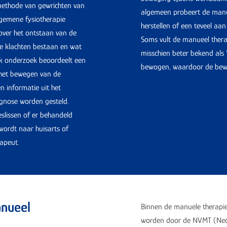
methode van gewrichten van
algemeen probeert de manu
lgemene fysiotherapie
herstellen of een teveel aan
over het ontstaan van de
Soms vult de manueel ther
de klachten bestaan en wat
misschien beter bekend als 
ijk onderzoek beoordeelt een
bewogen, waardoor de bewee
 het bewegen van de
n informatie uit het
agnose worden gesteld.
slissen of er behandeld
ordt naar huisarts of
rapeut.
anueel
Binnen de manuele therapie 
worden door de NVMT (Nede