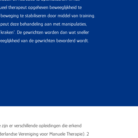
eel therapeut opgeheven beweeglijkheid te
 beweging te stabiliseren door middel van training.
apeut deze behandeling aan met manipulaties,
‘kraken’. De gewrichten worden dan wat sneller
glijkheid van de gewrichten bevorderd wordt.
zijn er verschillende opleidingen die erkend
rlandse Vereniging voor Manuele Therapie). 2