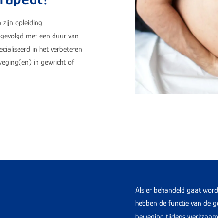
 zijn opleiding
t gevolgd met een duur van
cialiseerd in het verbeteren
weging(en) in gewricht of
Als er behandeld gaat worde
hebben de functie van de g
beweging tijdens werkzaamhe