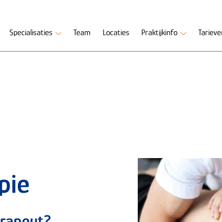
Specialisaties
Team
Locaties
Praktijkinfo
Tariev
pie
erapeut?